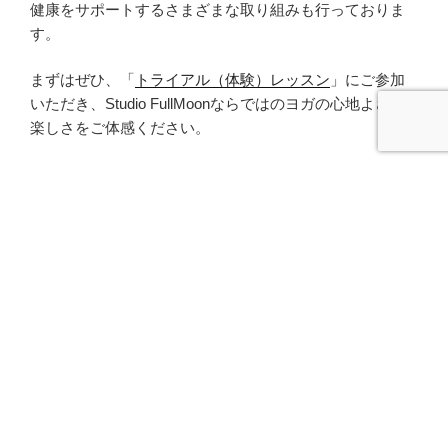
健康をサポートするさまざまな取り組みも行っておりま
す。
まずはぜひ、「
トライアル（体験）レッスン
」にご参加
いただき、Studio FullMoonならではのヨガの心地よさと
楽しさをご体感ください。
皆さまにお会いできますことを、心より楽しみにしてお
ります。
おすすめレッスン
パーキンソン病のためのヨガレッスン
パーキンソン病と診断され、医師に運動を勧められたが
何をしたらよいのかわからない…
ご両親やお友達、身近な方が悩んでいる、など。