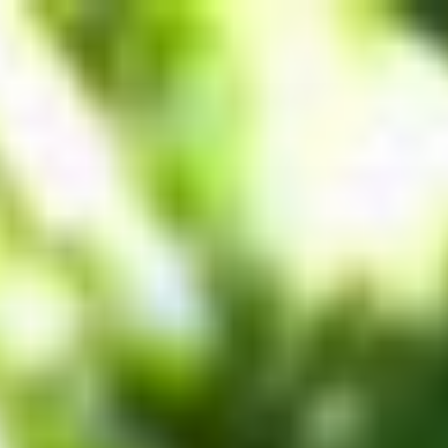
コ
ン
テ
ン
ツ
へ
ス
キ
ッ
プ