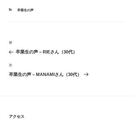
カ
卒業生の声
テ
ゴ
リ
ー
投
前
前
稿
の
卒業生の声 – RIEさん（30代）
ナ
投
ビ
稿
次
次
ゲ
の
卒業生の声 – MANAMIさん（30代）
投
ー
稿
シ
ョ
ン
アクセス