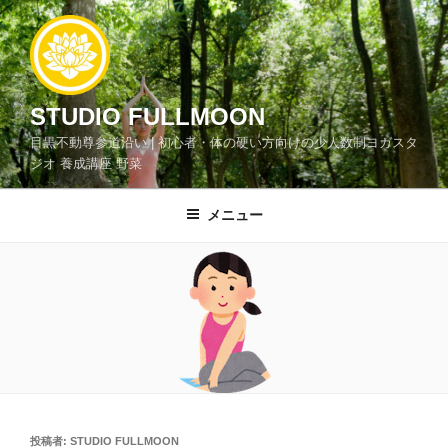
コ
ン
テ
ン
ツ
STUDIO FULLMOON
へ
目黒不動尊参道沿い | 初心者・体の硬い方向けの少人数制ヨガスタ
ス
ジオ 養成講座 野菜
キ
ッ
メニュー
プ
投
投稿者:
STUDIO FULLMOON