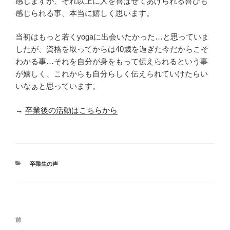
感じますが、それ以上に人を喜ばせてあげられる喜びも
感じられる事、本当に嬉しく思います。
当初はもっと若くyogaに出会いたかった…と思っていま
したが、資格を取ってからは40歳を過ぎた今だからこそ
わかる事…それを自分が身をもって伝えられるという事
が嬉しく、これからも自分らしく伝えられていけたらい
いなぁと思っています。
→
卒業後の活動はこちらから
カ
卒業生の声
テ
ゴ
リ
ー
投
前
前
稿