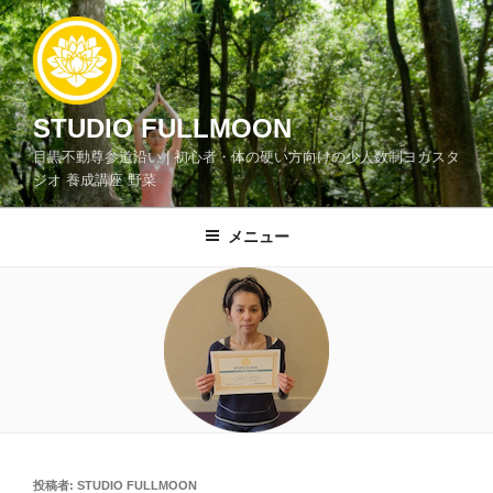
コ
ン
テ
ン
ツ
STUDIO FULLMOON
へ
目黒不動尊参道沿い | 初心者・体の硬い方向けの少人数制ヨガスタ
ス
ジオ 養成講座 野菜
キ
ッ
メニュー
プ
投
投稿者:
STUDIO FULLMOON