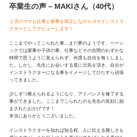
稿
卒業生の声 – MAKIさん（40代）
日:
２児のママも仕事と家事を両立しながらヨガインストラ
クターとしてデビューします！
ここまでやってこられた事…まだ夢のようです。ベーシ
ックでは家事や子供の事、仕事などその合間のわずかな
時間で思うように覚えられず、何度も自信を無くしまし
た。しかし、先生にお会いする度に元気を頂き、自分が
インストラクターになる事をイメージしてひたすら頑張
ってきました。
少しずつ教えられるようになり、アドバンスを修了する
事ができました。ここまでこられたのも先生の笑顔に励
まされたおかげです！
本当にありがとうございました。
インストラクターを知れば知る程、人に伝える難しさも