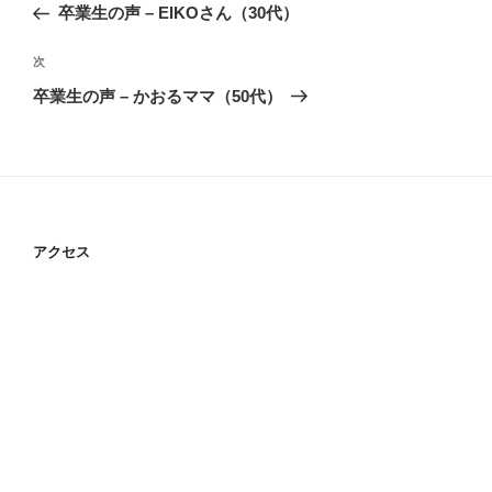
の
卒業生の声 – EIKOさん（30代）
ナ
投
ビ
稿
次
次
ゲ
の
卒業生の声 – かおるママ（50代）
投
ー
稿
シ
ョ
ン
アクセス