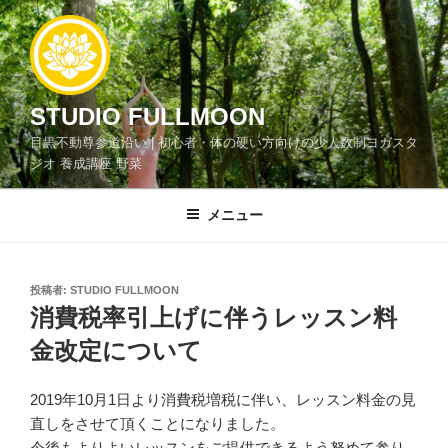
コ
ン
テ
ン
ツ
STUDIO FULLMOON
へ
目黒不動尊参道沿い | 初心者・体の硬い方向けの少人数制ヨガスタ
ス
ジオ 養成講座 野菜
キ
ッ
メニュー
プ
投
投稿者:
STUDIO FULLMOON
稿
消費税率引上げに伴うレッスン料
日:
金改定について
2019年10月1日より消費税増税に伴い、レッスン料金の見
直しをさせて頂くことになりました。
今後もよりよいレッスンをご提供できるよう努めて参り