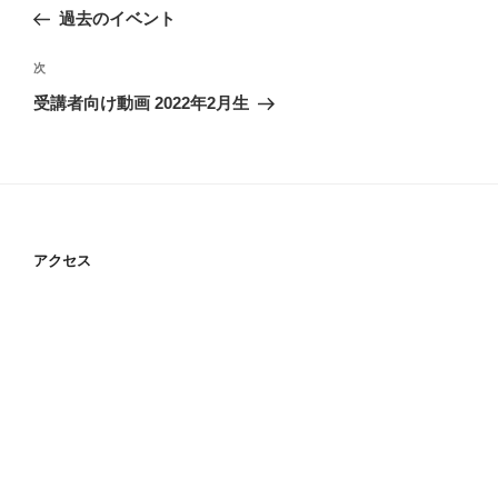
稿
の
過去のイベント
ナ
投
ビ
稿
次
次
ゲ
の
受講者向け動画 2022年2月生
投
ー
稿
シ
ョ
ン
アクセス