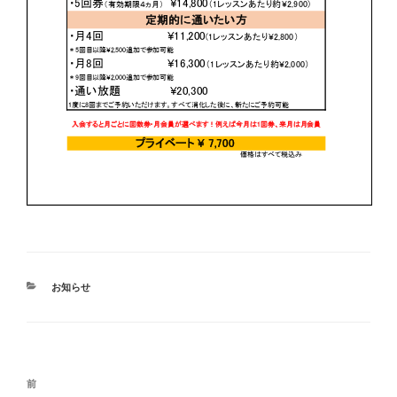
カ
お知らせ
テ
ゴ
リ
ー
投
前
前